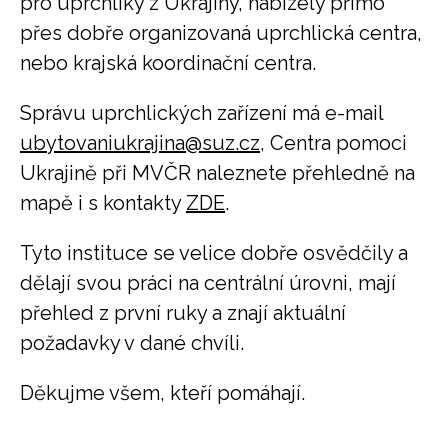
pro uprchlíky z Ukrajiny, nabízely přímo
přes dobře organizovaná uprchlická centra,
nebo krajská koordinační centra.
Správu uprchlických zařízení má e-mail
ubytovaniukrajina@suz.cz
, Centra pomoci
Ukrajině při MVČR naleznete přehledně na
mapě i s kontakty
ZDE
.
Tyto instituce se velice dobře osvědčily a
dělají svou práci na centrální úrovni, mají
přehled z první ruky a znají aktuální
požadavky v dané chvíli.
Děkujme všem, kteří pomáhají.